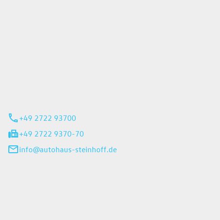
Steinhoff GmbH
 35
rn
+49 2722 93700
+49 2722 9370-70
info@autohaus-steinhoff.de
iten