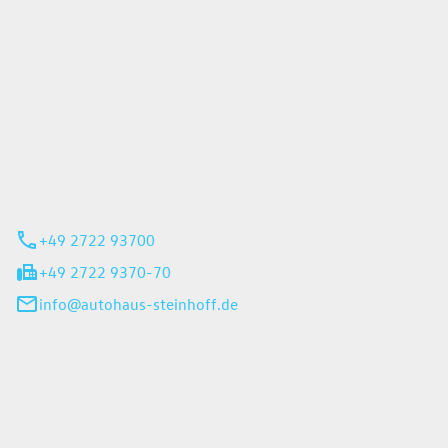
Steinhoff GmbH
 35
rn
+49 2722 93700
+49 2722 9370-70
info@autohaus-steinhoff.de
iten