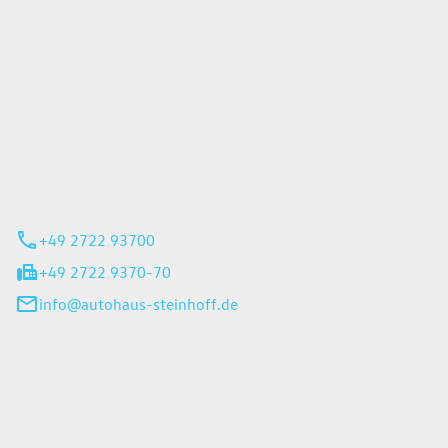
Steinhoff GmbH
 35
rn
+49 2722 93700
+49 2722 9370-70
info@autohaus-steinhoff.de
iten