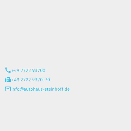
Steinhoff GmbH
 35
rn
+49 2722 93700
+49 2722 9370-70
info@autohaus-steinhoff.de
iten